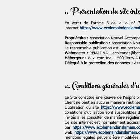
1. Présentation du site int
En vertu de l'article 6 de la loi n° 
internet
https://www.ecolemaindanslama
Propriétaire :
Association Nouvel Accompa
Responsable publication :
Association No
Le responsable publication est une perso
Webmaster :
REMADNA –
ecoleanas@hot
Hébergeur :
Wix. com Inc. – 500 Terry A
Délégué à la protection des données :
Ass
2. Conditions générales d’ut
Le Site constitue une œuvre de l’esprit p
Client ne peut en aucune manière réutilis
L’utilisation du site
https://www.ecolema
conditions d’utilisation sont susceptibles
invités à les consulter de manière régulièr
Ce site internet est normalement accessi
par
https://www.ecolemaindanslamain.c
web
https://www.ecolemaindanslamain.
mentions légales peuvent être modifiées à