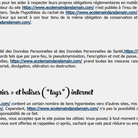
s pour les aider à respecter leurs propres obligations réglementaires en matièr
ateur du site
https://www.ecolemaindanslamain.com/
n'est publiée à l'insu de
iers. Seule l'hypothèse du rachat de
https://www.ecolemaindanslamain.com/
uéreur qui serait à son tour tenu de la même obligation de conservation e
ndanslamain.com/
.
ialité des Données Personnelles et des Données Personnelles de Santé,
https:
ards tels que par pare-feu, la pseudonymisation, l’encryption et mot de passe.
elles,
https://www.ecolemaindanslamain.com/
prend toutes les mesures rais
orisé, divulgation, altération ou destruction.
ies » et balises (“tags”) internet
n.com/
contient un certain nombre de liens hypertextes vers d’autres sites, mis 
m/
. Cependant,
https://www.ecolemaindanslamain.com/
n’a pas la possibilité d
onsabilité de ce fait.
kies, vous acceptez que le site puisse les utiliser. Vous pouvez à tout moment 
i vous sont offertes et rappelées ci-après, sachant que cela peut réduire ou emp