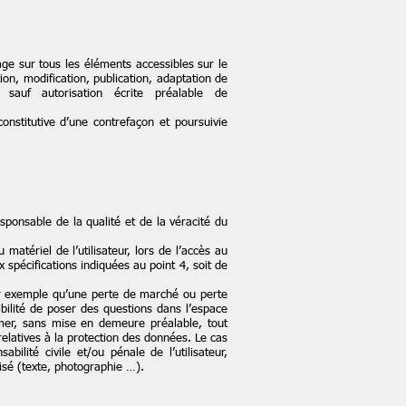
sage sur tous les éléments accessibles sur le
on, modification, publication, adaptation de
sauf autorisation écrite préalable de
nstitutive d’une contrefaçon et poursuivie
sponsable de la qualité et de la véracité du
tériel de l’utilisateur, lors de l’accès au
x spécifications indiquées au point 4, soit de
r exemple qu’une perte de marché ou perte
ibilité de poser des questions dans l’espace
mer, sans mise en demeure préalable, tout
relatives à la protection des données. Le cas
ilité civile et/ou pénale de l’utilisateur,
isé (texte, photographie …).