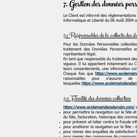
7. Gestion des données pers
Le Client est informé des réglementations
Informatique et Liberté du 06 Août 2004 
7.1 Responsables de la collecte des d
Pour les Données Personnelles collectées
traitement des Données Personnelles 
représentant légal.
En tant que responsable du traitement des
vigueur. Il lui appartient notamment au Cl
leurs consentements, une information comp
Chaque fois que
https://www.ecolemain
raisonnables pour s’assurer d
lesquelles
https://www.ecolemaindansla
7.2 Finalité des données collectées
https://www.ecolemaindanslamain.com/
e
pour permettre la navigation sur le Site et
du Site, facturation, historique des comma
pour prévenir et lutter contre la fraude i
pour améliorer la navigation sur le Site : 
pour mener des enquêtes de satisfaction f
pour mener des campagnes de communicat