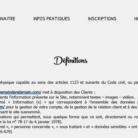
NAITRE
INFOS PRATIQUES
INSCRIPTIONS
N
Définitions
physique capable au sens des articles 1123 et suivants du Code civil, ou pe
lemaindanslamain.com/
met à disposition des Clients :
nts l’information présente sur le Site, notamment textes – images – vidéos.
mmé « Information (s) » qui correspondent à l’ensemble des données pe
om/
pour la gestion de votre compte, de la gestion de la relation client et à des 
lisant le site susnommé.
mations qui permettent, sous quelque forme que ce soit, directement ou non
de la loi n° 78-17 du 6 janvier 1978).
l », « personne concernée », « sous traitant » et « données sensibles » ont 
16-679)