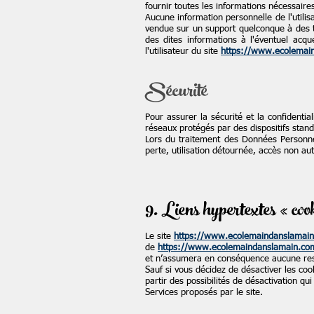
fournir toutes les informations nécessaire
Aucune information personnelle de l'utilis
vendue sur un support quelconque à des t
des dites informations à l'éventuel acq
l'utilisateur du site
https://www.ecolemai
Sécurité
Pour assurer la sécurité et la confident
réseaux protégés par des dispositifs stand
Lors du traitement des Données Personn
perte, utilisation détournée, accès non aut
9. Liens hypertextes « cook
Le site
https://www.ecolemaindanslamai
de
https://www.ecolemaindanslamain.co
et n’assumera en conséquence aucune resp
Sauf si vous décidez de désactiver les coo
partir des possibilités de désactivation qu
Services proposés par le site.