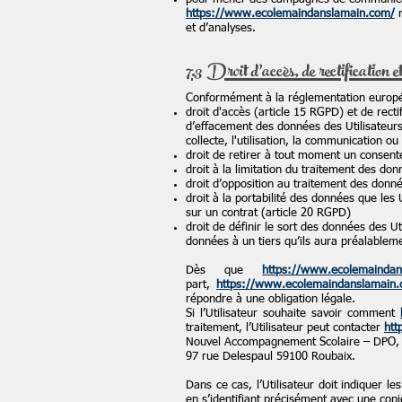
https://www.ecolemaindanslamain.com/
n
et d’analyses.
7.3 Droit d’accès, de rectification et
Conformément à la réglementation europée
droit d'accès (article 15 RGPD) et de rect
d’effacement des données des Utilisateurs
collecte, l'utilisation, la communication ou
droit de retirer à tout moment un consen
droit à la limitation du traitement des do
droit d’opposition au traitement des donné
droit à la portabilité des données que les
sur un contrat (article 20 RGPD)
droit de définir le sort des données des Ut
données à un tiers qu’ils aura préalablem
Dès que
https://www.ecolemaindan
part,
https://www.ecolemaindanslamain
répondre à une obligation légale.
Si l’Utilisateur souhaite savoir comment
traitement, l’Utilisateur peut contacter
htt
Nouvel Accompagnement Scolaire – DPO, 
97 rue Delespaul 59100 Roubaix.
Dans ce cas, l’Utilisateur doit indiquer l
en s’identifiant précisément avec une copie