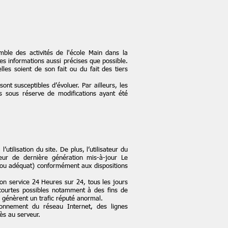
ble des activités de l'école Main dans la
es informations aussi précises que possible.
les soient de son fait ou du fait des tiers
sont susceptibles d’évoluer. Par ailleurs, les
s sous réserve de modifications ayant été
utilisation du site. De plus, l’utilisateur du
eur de dernière génération mis-à-jour Le
( ou adéquat) conformément aux dispositions
 son service 24 Heures sur 24, tous les jours
 courtes possibles notamment à des fins de
s génèrent un trafic réputé anormal.
onnement du réseau Internet, des lignes
ès au serveur.