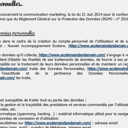
onnelles.
 concernant la communication marketing, la loi du 21 Juin 2014 pour la confia
ainsi que du Règlement Général sur la Protection des Données (RGPD : n° 201
onnées personnelles
 dans le cadre de la création du compte personnel de l’Utilisateur et de sa
est : Nouvel Accompagnement Scolaire.
https://www.ecolemaindanslamain
 données qu’il collecte,
https://www.ecolemaindanslamain.com/
s’engage à re
ient d’établir les finalités de ses traitements de données, de fournir à ses pro
lète sur le traitement de leurs données personnelles et de maintenir un regi
danslamain.com/
traite des Données Personnelles,
https://www.ecolemain
e l’exactitude et de la pertinence des Données Personnel
main.com/
les traite.
st susceptible de traiter tout ou partie des données :
 la gestion et la traçabilité des prestations et services commandés par l’utilisa
ndes, etc.
nformatique (spamming, hacking…) : matériel informatique utilisé pour la naviga
données de connexion et d’utilisation
acultatives sur
https://www.ecolemaindanslamain.com/
: adresse email
ion (sms, mail) : numéro de téléphone, adresse email