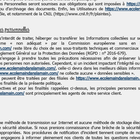
 Personnelles seront soumises aux obligations qui sont imposées à
https:
u d’archivage des documents. Enfin, les Utilisateurs de
https://www.ecole
ôle, et notamment de la CNIL (
https://www.cnil.fr/fr/plaintes).
 personnelles
’interdit de traiter, héberger ou transférer les Informations collectées sur 
mme « non adéquat » par la Commission européenne sans en info
n.com/
reste libre du choix de ses sous-traitants techniques et commerciaux à
èglement Général sur la Protection des Données (RGPD : n° 2016-679).
’engage à prendre toutes les précautions nécessaires afin de préserver 
personnes non autorisées. Cependant, si un incident impactant l’intégrité ou l
www.ecolemaindanslamain.com/
, celle-ci devra dans les meilleurs délais info
/www.ecolemaindanslamain.com/
ne collecte aucune « données sensibles ».
 peuvent être traitées par des filiales de
https://www.ecolemaindanslamain
s finalités de la présente politique.
ectives et pour les finalités rappelées ci-dessus, les principales personnes
nslamain.com/
sont principalement les agents de notre service client.
cune méthode de transmission sur Internet et aucune méthode de stockage éle
écurité absolue. Si nous prenions connaissance d'une brèche de la sécurité, 
appropriées. Nos procédures de notification d’incident tiennent compte de nos
engageons à informer pleinement nos clients de toutes les questions releva