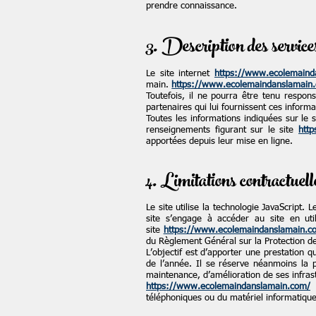
prendre connaissance.
3. Description des service
Le site internet
https://www.ecolemaind
main.
https://www.ecolemaindanslamain
Toutefois, il ne pourra être tenu respons
partenaires qui lui fournissent ces informa
Toutes les informations indiquées sur le 
renseignements figurant sur le site
htt
apportées depuis leur mise en ligne.
4. Limitations contractuell
Le site utilise la technologie JavaScript. 
site s’engage à accéder au site en uti
site
https://www.ecolemaindanslamain.c
du Règlement Général sur la Protection 
L’objectif est d’apporter une prestation q
de l’année. Il se réserve néanmoins la 
maintenance, d’amélioration de ses infrast
https://www.ecolemaindanslamain.com/
e
téléphoniques ou du matériel informatiqu