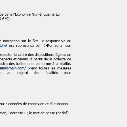
nce dans l’Economie Numérique, la Loi
6-679).
 navigation sur le Site, le responsable du
.com/
est représenté par B-Remadna, son
specter le cadre des dispositions légales en
spects et clients, à partir de la collecte de
stre des traitements conforme à la réalité.
danslamain.com/
prend toutes les mesures
les au regard des finalités pour
teur : données de connexion et d’utilisation
tion, l’adresse IP, le mot de passe (hashé)