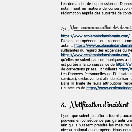
Les demandes de suppression de Données
notamment en matière de conservation o
réclamation auprès des autorités de contr
7.4 Non-communication des données
https://www.ecolemaindanslamain.com/
s
l’Union européenne ou reconnu co
autant,
https://www.ecolemaindanslamai
suffisantes au regard des exigences du R
https://www.ecolemaindanslamain.com/
s
qu’elles ne soient pas communiquées à des 
est portée à la connaissance de
https://
de corrections prises. Par ailleurs
https:/
Les Données Personnelles de l’Utilisateur
services), exclusivement afin de réaliser le
Dans la limite de leurs attributions resp
Utilisateurs de
https://www.ecolemainda
8. Notification d’incident
Quels que soient les efforts fournis, au
pouvons en conséquence pas garantir une s
afin qu'ils puissent prendre les mesures 
niveau national ou européen. Nous nous 