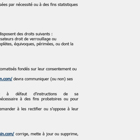
es par nécessité ou à des fins statistiques
isposent des droits suivants :
sateurs droit de verrouillage ou
mplètes, équivoques, périmées, ou dont la
 automatisés fondés sur leur consentement ou
in.com/
devra communiquer (ou non) ses
 à défaut d’instructions de sa
nécessaire à des fins probatoires ou pour
emander à les rectifier ou s’oppose à leur
in.com/
corrige, mette à jour ou supprime,