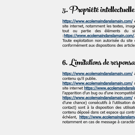
5. Propriété intellectuelle
https://www.ecolemaindanslamain.com/
e
site internet, notamment les textes, image
tout ou partie des éléments du sit
:
https://www.ecolemaindanslamain.com/
Toute exploitation non autorisée du site
conformément aux dispositions des articles
6. Limitations de responsab
https://www.ecolemaindanslamain.com/
a
contenu qu’il publie.
https://www.ecolemaindanslamain.com/
n
site internet
https://www.ecolemaindansl
l’apparition d’un bug ou d’une incompatibil
https://www.ecolemaindanslamain.com/
n
d’une chance) consécutifs à l’utilisation 
contact) sont à la disposition des utilisa
contenu déposé dans cet espace qui contrev
échéant,
https://www.ecolemaindansla
notamment en cas de message à caractère r