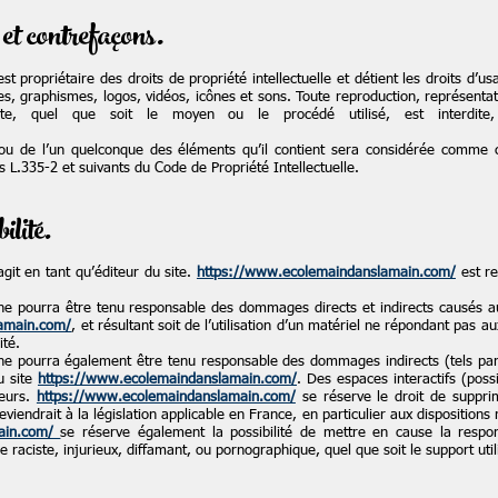
 et contrefaçons.
st propriétaire des droits de propriété intellectuelle et détient les droits d’u
s, graphismes, logos, vidéos, icônes et sons. Toute reproduction, représentati
e, quel que soit le moyen ou le procédé utilisé, est interdite, 
.
 ou de l’un quelconque des éléments qu’il contient sera considérée comme co
 L.335-2 et suivants du Code de Propriété Intellectuelle.
ilité.
git en tant qu’éditeur du site.
https://www.ecolemaindanslamain.com/
est re
e pourra être tenu responsable des dommages directs et indirects causés au ma
amain.com/
, et résultant soit de l’utilisation d’un matériel ne répondant pas au
ité.
e pourra également être tenu responsable des dommages indirects (tels pa
du site
https://www.ecolemaindanslamain.com/
. Des espaces interactifs (poss
teurs.
https://www.ecolemaindanslamain.com/
se réserve le droit de suppri
iendrait à la législation applicable en France, en particulier aux dispositions 
main.com/
se réserve également la possibilité de mettre en cause la responsab
aciste, injurieux, diffamant, ou pornographique, quel que soit le support util