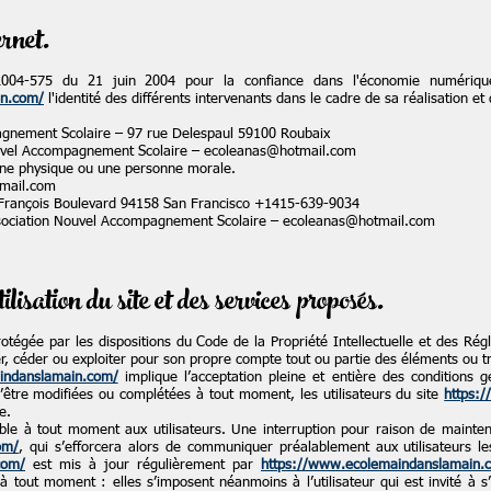
ernet.
2004-575 du 21 juin 2004 pour la confiance dans l'économie numérique, 
in.com/
l'identité des différents intervenants dans le cadre de sa réalisation et 
gnement Scolaire – 97 rue Delespaul 59100 Roubaix
uvel Accompagnement Scolaire –
ecoleanas@hotmail.com
nne physique ou une personne morale.
mail.com
 François Boulevard 94158 San Francisco +1415-639-9034
ociation Nouvel Accompagnement Scolaire –
ecoleanas@hotmail.com
ilisation du site et des services proposés.
rotégée par les dispositions du Code de la Propriété Intellectuelle et des Rég
er, céder ou exploiter pour son propre compte tout ou partie des éléments ou t
indanslamain.com/
implique l’acceptation pleine et entière des conditions gé
 d’être modifiées ou complétées à tout moment, les utilisateurs du site
https:
e.
ble à tout moment aux utilisateurs. Une interruption pour raison de mainten
om/
, qui s’efforcera alors de communiquer préalablement aux utilisateurs les
com/
est mis à jour régulièrement par
https://www.ecolemaindanslamain.
 tout moment : elles s’imposent néanmoins à l’utilisateur qui est invité à s’