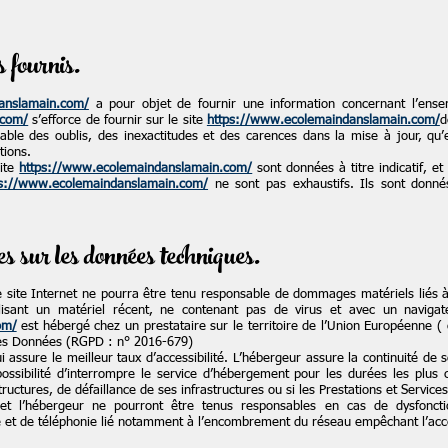
s fournis.
anslamain.com/
a pour objet de fournir une information concernant l’ensem
.com/
s’efforce de fournir sur le site
https://www.ecolemaindanslamain.com/
d
able des oublis, des inexactitudes et des carences dans la mise à jour, qu’el
tions.
site
https://www.ecolemaindanslamain.com/
sont données à titre indicatif, et 
ps://www.ecolemaindanslamain.com/
ne sont pas exhaustifs. Ils sont donné
es sur les données techniques.
Le site Internet ne pourra être tenu responsable de dommages matériels liés à l’
lisant un matériel récent, ne contenant pas de virus et avec un navigat
om/
est hébergé chez un prestataire sur le territoire de l’Union Européenne 
des Données (RGPD : n° 2016-679)
ui assure le meilleur taux d’accessibilité. L’hébergeur assure la continuité de
possibilité d’interrompre le service d’hébergement pour les durées les plus
ructures, de défaillance de ses infrastructures ou si les Prestations et Service
t l’hébergeur ne pourront être tenus responsables en cas de dysfoncti
e et de téléphonie lié notamment à l’encombrement du réseau empêchant l’acc