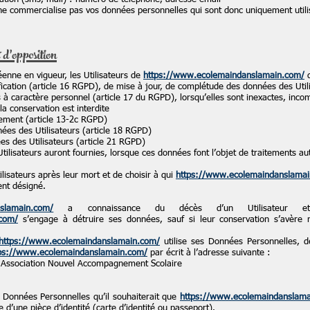
e commercialise pas vos données personnelles qui sont donc uniquement utilisé
 d’opposition
nne en vigueur, les Utilisateurs de
https://www.ecolemaindanslamain.com/
d
ification (article 16 RGPD), de mise à jour, de complétude des données des Utili
 à caractère personnel (article 17 du RGPD), lorsqu’elles sont inexactes, inco
 la conservation est interdite
tement (article 13-2c RGPD)
nnées des Utilisateurs (article 18 RGPD)
es des Utilisateurs (article 21 RGPD)
 Utilisateurs auront fournies, lorsque ces données font l’objet de traitements
ilisateurs après leur mort et de choisir à qui
https://www.ecolemaindanslama
ent désigné.
slamain.com/
a connaissance du décès d’un Utilisateur et
.com/
s’engage à détruire ses données, sauf si leur conservation s’avère 
https://www.ecolemaindanslamain.com/
utilise ses Données Personnelles, d
ps://www.ecolemaindanslamain.com/
par écrit à l’adresse suivante :
Association Nouvel Accompagnement Scolaire
es Données Personnelles qu’il souhaiterait que
https://www.ecolemaindanslama
 d’une pièce d’identité (carte d’identité ou passeport).